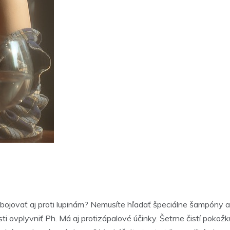
jovať aj proti lupinám? Nemusíte hľadať špeciálne šampóny a
ti ovplyvniť Ph. Má aj protizápalové účinky. Šetrne čistí pokož