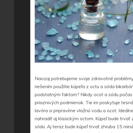
Naozaj potrebujeme svoje zdravotné problémy 
riešením použitie kúpeľa z octu a sóda bikarbó
podstatným faktom? Nikdy ocot a sódu počas k
priaznivých podmienok. Tie im poskytuje tes
lavóra si pripravíme vlažnú vodu a ocot. Ideá
nahradiť aj klasickým octom. Kúpeľ bude trvať
sódu. Aj teraz bude kúpeľ trvať zhruba 15 min