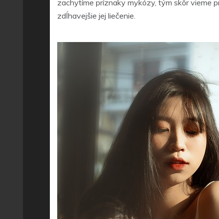
zachytíme príznaky mykózy, tým skôr vieme pro
zdĺhavejšie jej liečenie.