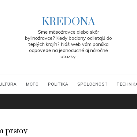
KREDONA
Sme mäsožravce alebo skôr
bylinožravce? Kedy bociany odlietajú do
teplých krajín? Náš web vám ponúka
odpovede na jednoduché aj náročné
otázky.
ULTÚRA
MOTO
POLITIKA
SPOLOČNOSŤ
TECHNIK
m prstov