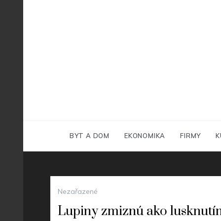
Skip
to
content
BYT A DOM
EKONOMIKA
FIRMY
K
Nezařazené
Lupiny zmiznú ako lusknutí