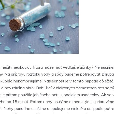
riešiť medikáciou, ktorá môže mať vedľajšie účinky? Nemusíme
ny. Na prípravu roztoku vody a sódy budeme potrebovať zhruba 50
úpeľa nekombinujeme. Následnosť je v tomto prípade dôležitá. 
ná a nevzdušná obuv. Bohužiaľ v niektorých zamestnaniach sa
lne je pritom použitie jablčného octu s podielom usadeniny. Ak
 zhruba 15 minút. Potom nohy osušíme a medzitým si pripravíme
út. Nohy poriadne osušíme a opakujeme niekoľko dní podľa potre