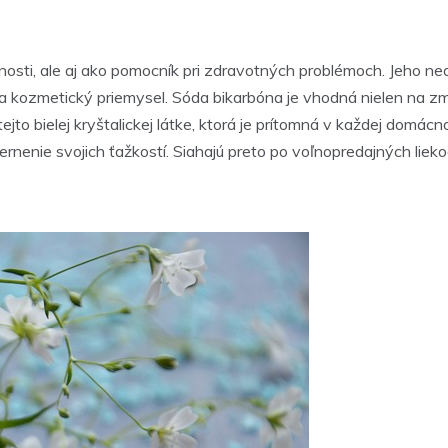
osti, ale aj ako pomocník pri zdravotných problémoch. Jeho neo
ký a kozmetický priemysel. Sóda bikarbóna je vhodná nielen na 
tejto bielej kryštalickej látke, ktorá je prítomná v každej dom
ernenie svojich ťažkostí. Siahajú preto po voľnopredajných lieko