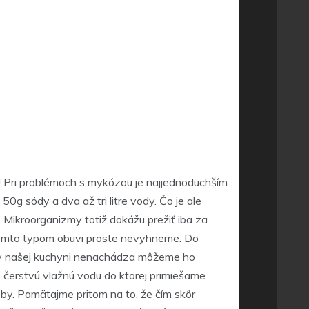
! Pri problémoch s mykózou je najjednoduchším
g sódy a dva až tri litre vody. Čo je ale
Mikroorganizmy totiž dokážu prežiť iba za
 týmto typom obuvi proste nevyhneme. Do
 sa v našej kuchyni nenachádza môžeme ho
 čerstvú vlažnú vodu do ktorej primiešame
by. Pamätajme pritom na to, že čím skôr