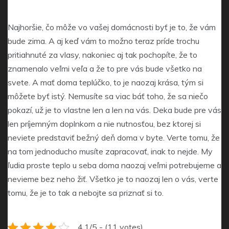
Najhoršie, čo môže vo vašej domácnosti byť je to, že vám
bude zima. A aj keď vám to možno teraz príde trochu
pritiahnuté za vlasy, nakoniec aj tak pochopíte, že to
znamenalo veľmi veľa a že to pre vás bude všetko na
svete. A mať doma teplúčko, to je naozaj krása, tým si
môžete byť istý. Nemusíte sa viac báť toho, že sa niečo
pokazí, už je to vlastne len a len na vás. Deka bude pre vás
len príjemným doplnkom a nie nutnosťou, bez ktorej si
neviete predstaviť bežný deň doma v byte. Verte tomu, že
na tom jednoducho musíte zapracovať, inak to nejde. My
ľudia proste teplo u seba doma naozaj veľmi potrebujeme a
nevieme bez neho žiť. Všetko je to naozaj len o vás, verte
tomu, že je to tak a nebojte sa priznať si to.
4.1/5 - (11 votes)