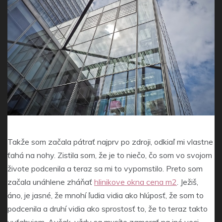
Takže som začala pátrať najprv po zdroji, odkiaľ mi vlastne
ťahá na nohy. Zistila som, že je to niečo, čo som vo svojom
živote podcenila a teraz sa mi to vypomstilo. Preto som
začala unáhlene zháňať
hlinikove okna cena m2
. Ježiš,
áno, je jasné, že mnohí ľudia vidia ako hlúposť, že som to
podcenila a druhí vidia ako sprostosť to, že to teraz takto
vyťahujem. Avšak, vždy sa musíte zamerať na iné veci,