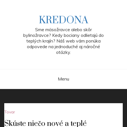
Skip
to
content
KREDONA
Sme mäsožravce alebo skôr
bylinožravce? Kedy bociany odlietajú do
teplých krajín? Náš web vám ponúka
odpovede na jednoduché aj náročné
otázky.
Menu
Tovar
Skúste niečo nové a teplé