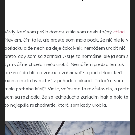
Vždy, keď som prišla domov, cítila som neskutočný
chlad
.
Neviem, čím to je, ale proste som mala pocit, že nič nie je v
poriadku a že nech sa deje čokoľvek, nemôžem urobiť nič
preto, aby som sa zohriala. Asi je to normálne, ale ja som s
tým vážne chcela niečo urobiť. Nemôžem predsa len tak
pozerať do blba a vonku a zohrievať sa pod dekou, keď
kúrim a malo by mi byť v pohode a akurát. To koľko som
mala preboha kúriť? Viete, veľmi ma to rozčuľovalo, a preto
som sa rozhodla, že sa jednoducho zariadim inak a bolo to
to najlepšie rozhodnutie, ktoré som kedy urobila.