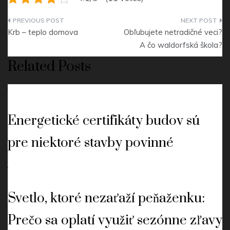
Navigace
Krb – teplo domova
Obľubujete netradičné veci?
pro
A čo waldorfská škola?
příspěvek
Related Posts
Energetické certifikáty budov sú
pre niektoré stavby povinné
Svetlo, ktoré nezaťaží peňaženku:
Prečo sa oplatí využiť sezónne zľavy