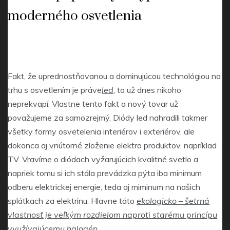
moderného osvetlenia
Fakt, že uprednostňovanou a dominujúcou technológiou na
trhu s osvetlením je práve
led
, to už dnes nikoho
neprekvapí. Vlastne tento fakt a nový tovar už
považujeme za samozrejmý. Diódy led nahradili takmer
všetky formy osvetelenia interiérov i exteriérov, ale
dokonca aj vnútorné zloženie elektro produktov, napríklad
TV. Vravíme o diódach vyžarujúcich kvalitné svetlo a
napriek tomu si ich stála prevádzka pýta iba minimum
odberu elektrickej energie, teda aj miminum na našich
splátkach za elektrinu. Hlavne táto
ekologicko – šetrná
vlastnosť je veľkým rozdielom naproti starému princípu
využívajúcemu halogén
.