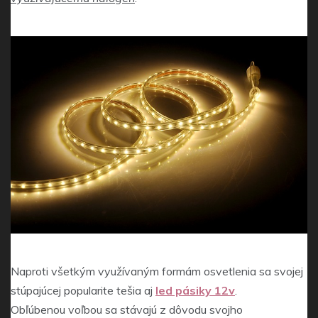
Naproti všetkým využívaným formám osvetlenia sa svojej
stúpajúcej popularite tešia aj
led pásiky 12v
.
Obľúbenou voľbou sa stávajú z dôvodu svojho