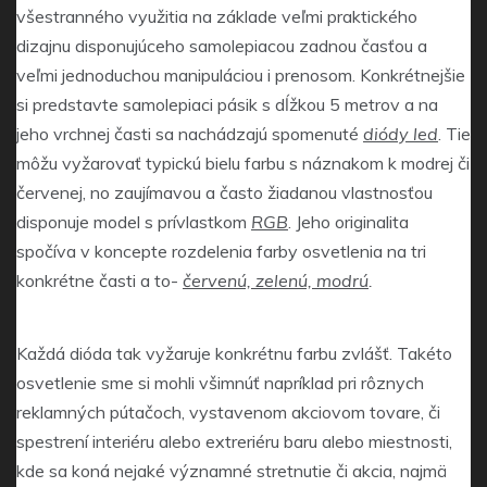
všestranného využitia na základe veľmi praktického
dizajnu disponujúceho samolepiacou zadnou časťou a
veľmi jednoduchou manipuláciou i prenosom. Konkrétnejšie
si predstavte samolepiaci pásik s dĺžkou 5 metrov a na
jeho vrchnej časti sa nachádzajú spomenuté
diódy led
. Tie
môžu vyžarovať typickú bielu farbu s náznakom k modrej či
červenej, no zaujímavou a často žiadanou vlastnosťou
disponuje model s prívlastkom
RGB
. Jeho originalita
spočíva v koncepte rozdelenia farby osvetlenia na tri
konkrétne časti a to-
červenú, zelenú, modrú
.
Každá dióda tak vyžaruje konkrétnu farbu zvlášť. Takéto
osvetlenie sme si mohli všimnúť napríklad pri rôznych
reklamných pútačoch, vystavenom akciovom tovare, či
spestrení interiéru alebo extreriéru baru alebo miestnosti,
kde sa koná nejaké významné stretnutie či akcia, najmä