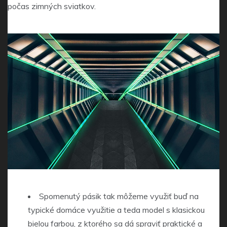
počas zimných sviatkov.
Spomenutý pásik tak môžeme využiť buď na
typické domáce využitie a teda model s klasickou
bielou farbou, z ktorého sa dá spraviť praktické a