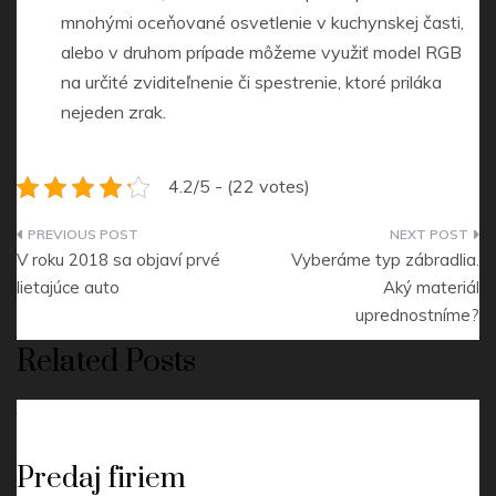
mnohými oceňované osvetlenie v kuchynskej časti,
alebo v druhom prípade môžeme využiť model RGB
na určité zviditeľnenie či spestrenie, ktoré priláka
nejeden zrak.
4.2/5 - (22 votes)
Navigace
V roku 2018 sa objaví prvé
Vyberáme typ zábradlia.
pro
lietajúce auto
Aký materiál
uprednostníme?
příspěvek
Related Posts
Predaj firiem