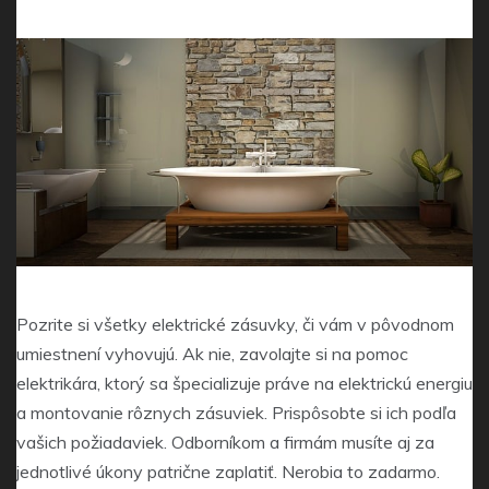
Pozrite si všetky elektrické zásuvky, či vám v pôvodnom
umiestnení vyhovujú. Ak nie, zavolajte si na pomoc
elektrikára, ktorý sa špecializuje práve na elektrickú energiu
a montovanie rôznych zásuviek. Prispôsobte si ich podľa
vašich požiadaviek. Odborníkom a firmám musíte aj za
jednotlivé úkony patrične zaplatiť. Nerobia to zadarmo.