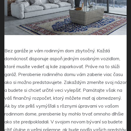
Bez garáže je vám rodinným dom zbytočný. Každá
domácnosť disponuje aspoň jedným osobným vozidlom,
ktoré musíte vedieť aj kde zaparkovať. Práve na to slúži
garáž. Prerobenie rodinného domu vám zaberie viac času
ako si možno predstavujete. Zakaždým zmeníte svoj názor
a budete si chcieť určité veci vylepšiť. Pamätajte však na
váš finančný rozpočet, ktorý môžete mať aj obmedzený.
Ak by ste príliš vymýšľali s rôznymi úpravami vo vašom
rodinnom dome, prerobenie by mohlo trvať omnoho dlhšie
ako ste predpokladali. V svojom novom bývaní sa budete
cítiť útulne a veľmi príjemne, ak bude podľa vašich predstáv