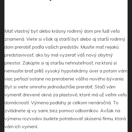
Mať vlastný byt alebo krásny rodinný dom pre ľudí veľa
znamená. Viete si však aj starší byt alebo aj starší rodinný
dom prerobiť podľa vašich predstáv. Musíte mať nejakú
predstavivosť, ako by mal vyzerať váš nový obytný
priestor. Zakúpte si aj staršiu nehnuteľnosť, na ktorú si
nemusíte brať príliš vysoký hypotekárny úver a potom vám
viac peňazí ostane na prerobenie vášho nového bývania.
Byt si viete omnoho jednoduchšie prerobiť. Stačí vám
vymeniť drevené okná za plastové, ktoré má už veľmi veľa
domácností. Výmena podlahy je celkom nenáročná. To
zvládnete aj vy sami, bez pomoci odborníkov. Avšak na
výmenu rozvodov budete potrebovať skúsenú firmu, ktorá
vám ich vymení.