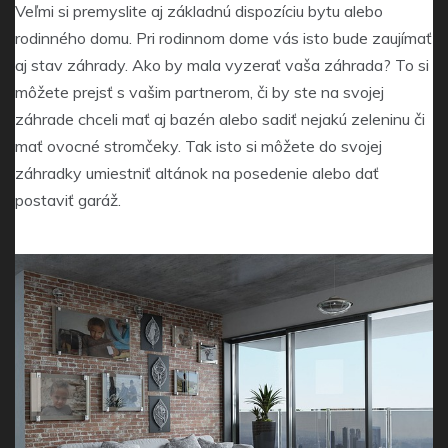
Veľmi si premyslite aj základnú dispozíciu bytu alebo
rodinného domu. Pri rodinnom dome vás isto bude zaujímať
aj stav záhrady. Ako by mala vyzerať vaša záhrada? To si
môžete prejsť s vašim partnerom, či by ste na svojej
záhrade chceli mať aj bazén alebo sadiť nejakú zeleninu či
mať ovocné stromčeky. Tak isto si môžete do svojej
záhradky umiestniť altánok na posedenie alebo dať
postaviť garáž.