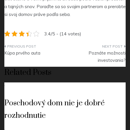
a tajných snov. Poraďte sa so svojim partnerom a prerobte
si svoj domov práve podľa seba.
3.4/5 - (14 votes)
Navigace
Kúpa prvého auta
Poznáte možnosti
pro
investovania?
příspěvek
Related Posts
Poschodový dom nie je dobré
rozhodnutie