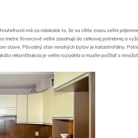
nuteľnosti má za následok to, že sa cítite zrazu veľmi príjemne
ľko metre štvorcové veľmi zasahujú do celkovej potrebnej a vyža
odnom stave. Pôvodný stav mnohých bytov je katastrofálny. Potr
áto rekonštrukcia je veľmi rozsiahla a musíte počítať s množstv