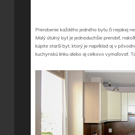
Prerobenie každého jedného bytu či nejakej neh
Malý útulný byt je jednoduchšie prerobiť, nako
kúpite starší byt, ktorý je napríklad aj v pôv
kuchynskú linku alebo aj celkovo vymaľovať. Tak