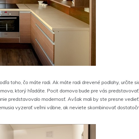
odľa toho, čo máte radi. Ak máte radi drevené podlahy, určite sia
domova, ktorý hľadáte. Pocit domova bude pre vás predstavova
ie predstavovalo modernosť. Avšak mali by ste presne vedieť,
nemusia vyzerať veľmi vábne, ak neviete skombinovať dostatočn