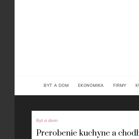
Skip
to
content
BYT A DOM
EKONOMIKA
FIRMY
K
Byt a dom
Prerobenie kuchyne a chod