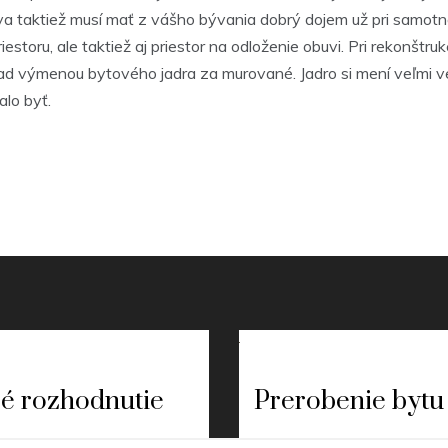
teva taktiež musí mať z vášho bývania dobrý dojem už pri samo
storu, ale taktiež aj priestor na odloženie obuvi. Pri rekonštruk
ad výmenou bytového jadra za murované. Jadro si mení veľmi ve
lo byť.
é rozhodnutie
Prerobenie bytu