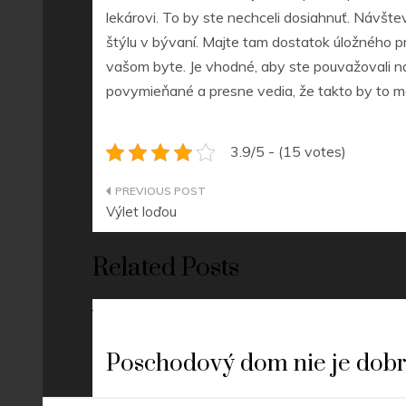
lekárovi. To by ste nechceli dosiahnuť. Návš
štýlu v bývaní. Majte tam dostatok úložného prie
vašom byte. Je vhodné, aby ste pouvažovali n
povymieňané a presne vedia, že takto by to ma
3.9/5 - (15 votes)
Navigace
Výlet loďou
pro
Related Posts
příspěvek
Poschodový dom nie je dobr