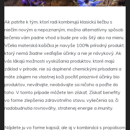
Ak patríte k tým, ktorí radi kombinujú klasickú liečbu s
niečím novým a nepoznaným, možno alternatívny spôsob
liečenia vám padne vhod a bude pre vás šitý ako na mieru.
Včelia materská kašička je navyše 100% prírodný produkt,
ktorý nemá žiadne vedľajšie účinky a nie je návykový. Ak
vás lákajú možnosti vyskúšania produktov, ktoré majú
základ v prírode, nie sú doplnené chemickými prísadami a
máte záujem na vlastnej koži pocítiť priaznivé účinky bio
produktov, neváhajte, neobávajte sa ničoho a poďte do
toho. V tomto prípade môžete len získať. Získať benefity
vo forme zlepšenia zdravotného stavu, vyliečenia sa, či
nadobudnutia rovnováhy, stratenej energie a imunity.
Nájdete ju vo forme kapsúl, ale aj v kombinácii s propolisom