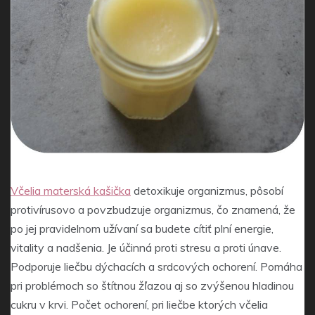
Včelia materská kašička
detoxikuje organizmus, pôsobí
protivírusovo a povzbudzuje organizmus, čo znamená, že
po jej pravidelnom užívaní sa budete cítiť plní energie,
vitality a nadšenia. Je účinná proti stresu a proti únave.
Podporuje liečbu dýchacích a srdcových ochorení. Pomáha
pri problémoch so štítnou žľazou aj so zvýšenou hladinou
cukru v krvi. Počet ochorení, pri liečbe ktorých včelia