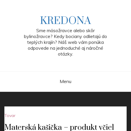
Skip
to
content
KREDONA
Sme mäsožravce alebo skôr
bylinožravce? Kedy bociany odlietajú do
teplých krajín? Náš web vám ponúka
odpovede na jednoduché aj náročné
otázky.
Menu
Tovar
Materská kašička – produkt včiel