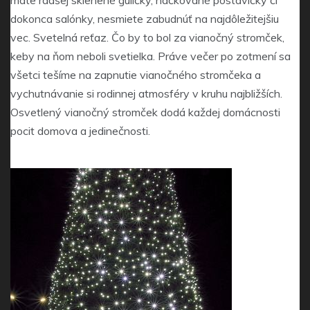
máte radšej sklenené guličky, háčkované postavičky či
dokonca salónky, nesmiete zabudnúť na najdôležitejšiu
vec. Svetelná reťaz. Čo by to bol za vianočný stromček,
keby na ňom neboli svetielka. Práve večer po zotmení sa
všetci tešíme na zapnutie vianočného stromčeka a
vychutnávanie si rodinnej atmosféry v kruhu najbližších.
Osvetlený vianočný stromček dodá každej domácnosti
pocit domova a jedinečnosti.