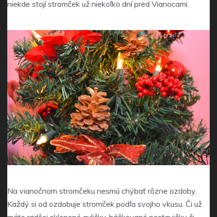
niekde stojí stromček už niekoľko dní pred Vianocami.
Na vianočnom stromčeku nesmú chýbať rôzne ozdoby.
Každý si od ozdobuje stromček podľa svojho vkusu. Či už