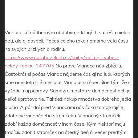
Vianoce sú nádherným obdobím, z ktorých sa tešia nielen
deti, ale aj dospelí. Počas celého roka nemáme veľa času
na svojich blízkych a rodinu.
https://www.databazeknih.cz/knihy/mela-jsi-vubec-
nekdy-rodinu-347705
No práve Vianoce nás zbližujú.
Častokrát si počas Vianoc nájdeme čas aj na ľudí, ktorých
sme nevideli dlhé mesiace. Vianoce sú špeciálne tým, že si
vyžadujú aj prípravy. Samozrejmosťou v domácnostiach je
veľké upratovanie. Taktiež nákup množstva dobrého jedla
a pitia. A pár dní pred Vianocami nás čaká to najkrajšie,
zdobenie vianočného stromčeka. Vianočný stromček
zdobí každá domácnosť v inom čase. Kým niektorí majú
tradíciu zdobiť stromček na štedrý deň či večer predtým,