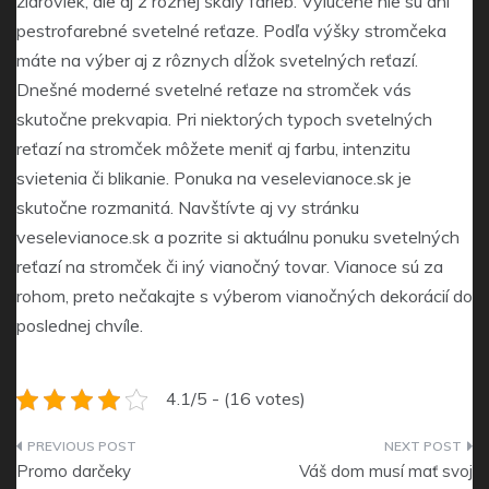
žiaroviek, ale aj z rôznej škály farieb. Vylúčené nie sú ani
pestrofarebné svetelné reťaze. Podľa výšky stromčeka
máte na výber aj z rôznych dĺžok svetelných reťazí.
Dnešné moderné svetelné reťaze na stromček vás
skutočne prekvapia. Pri niektorých typoch svetelných
reťazí na stromček môžete meniť aj farbu, intenzitu
svietenia či blikanie. Ponuka na veselevianoce.sk je
skutočne rozmanitá. Navštívte aj vy stránku
veselevianoce.sk a pozrite si aktuálnu ponuku svetelných
reťazí na stromček či iný vianočný tovar. Vianoce sú za
rohom, preto nečakajte s výberom vianočných dekorácií do
poslednej chvíle.
4.1/5 - (16 votes)
Navigace
Promo darčeky
Váš dom musí mať svoj