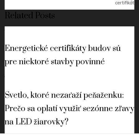
pro
certifikát
příspěvek
Related Posts
Energetické certifikáty budov sú
pre niektoré stavby povinné
Svetlo, ktoré nezaťaží peňaženku:
Prečo sa oplatí využiť sezónne zľavy
na LED žiarovky?