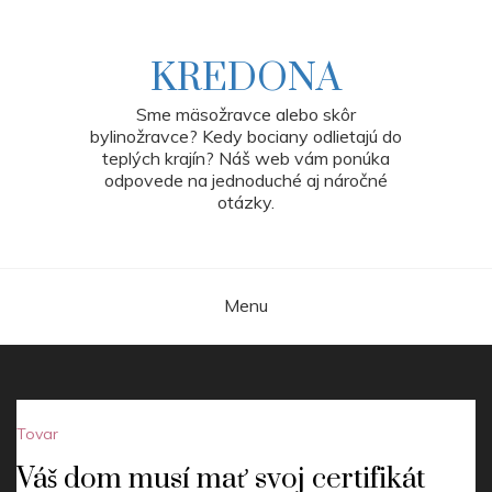
Skip
to
content
KREDONA
Sme mäsožravce alebo skôr
bylinožravce? Kedy bociany odlietajú do
teplých krajín? Náš web vám ponúka
odpovede na jednoduché aj náročné
otázky.
Menu
Tovar
Váš dom musí mať svoj certifikát