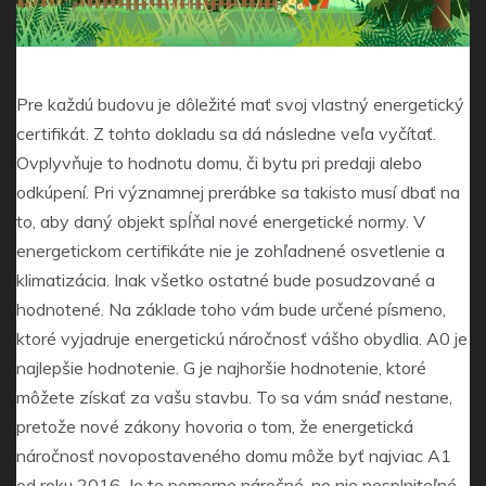
Pre každú budovu je dôležité mať svoj vlastný energetický
certifikát. Z tohto dokladu sa dá následne veľa vyčítať.
Ovplyvňuje to hodnotu domu, či bytu pri predaji alebo
odkúpení. Pri významnej prerábke sa takisto musí dbať na
to, aby daný objekt spĺňal nové energetické normy. V
energetickom certifikáte nie je zohľadnené osvetlenie a
klimatizácia. Inak všetko ostatné bude posudzované a
hodnotené. Na základe toho vám bude určené písmeno,
ktoré vyjadruje energetickú náročnosť vášho obydlia. A0 je
najlepšie hodnotenie. G je najhoršie hodnotenie, ktoré
môžete získať za vašu stavbu. To sa vám snáď nestane,
pretože nové zákony hovoria o tom, že energetická
náročnosť novopostaveného domu môže byť najviac A1
od roku 2016. Je to pomerne náročné, no nie nesplniteľné