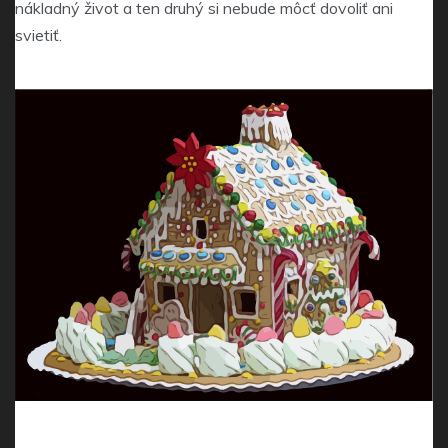
nákladný život a ten druhý si nebude môcť dovoliť ani
svietiť.