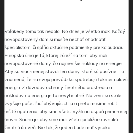
Voľakedy tomu tak nebolo. No dnes je všetko inak. Každý
novopostavený dom si musíte nechať ohodnotiť
špecialistom, či spĺňa aktuálne podmienky pre kolaudáciu.
Európska únia je tá, ktorej záleží na tom, aby mali
novopostavené domy, čo najmenšie náklady na energie.
Aby sa viac-menej stavali len domy, ktoré sú pasívne. To
znamená, že na svoju prevádzku spotrebujú takmer nulovú
energiu. Z dôvodov ochrany životného prostredia a
nákladov na energiu je to nevyhnutné. Na zemi sa stále
zvyšuje počet ľudí obývajúcich ju a preto musíme robiť
určité opatrenia, aby sme všetci vyžili na aspoň primeranej
úrovni. Snaha je, aby sme mali všetci približne rovnakú
životnú úroveň. Nie tak, že jeden bude mať vysoko